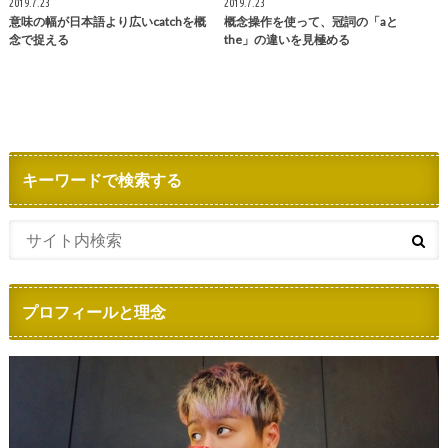
2019.7.23
2019.7.23
意味の幅が日本語より広いcatchを概
概念操作を使って、冠詞の「aと
念で捉える
the」の違いを見極める
キーワードで検索する
プロフィールと理念