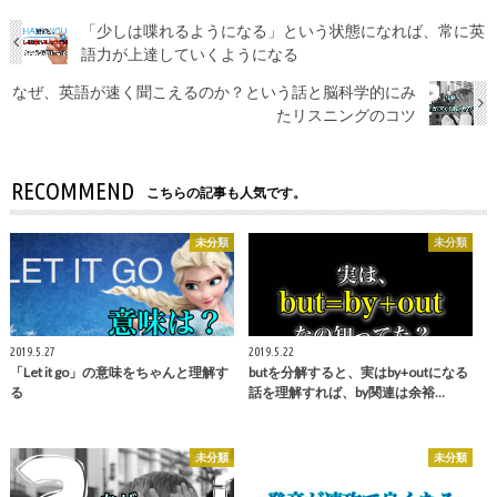
「少しは喋れるようになる」という状態になれば、常に英
語力が上達していくようになる
なぜ、英語が速く聞こえるのか？という話と脳科学的にみ
たリスニングのコツ
RECOMMEND
こちらの記事も人気です。
未分類
未分類
2019.5.27
2019.5.22
「Let it go」の意味をちゃんと理解す
butを分解すると、実はby+outになる
る
話を理解すれば、by関連は余裕…
未分類
未分類