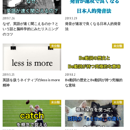
2019.7.26
2019.5.29
なぜ、英語が速く聞こえるのか？と
発音が速攻で良くなる日本人的発音
いう話と脳科学的にみたリスニング
法
のコツ
未分類
未分類
2019.5.25
2019.8.2
英語を扱うネイティブのless is more
Be動詞の歴史とBe動詞が持つ究極的
精神
な意味
未分類
未分類