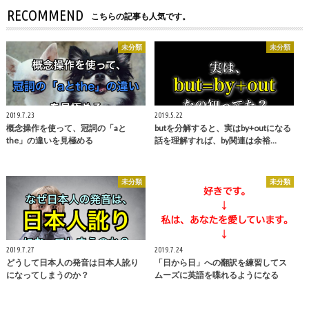
RECOMMEND
こちらの記事も人気です。
未分類
未分類
2019.7.23
2019.5.22
概念操作を使って、冠詞の「aと
butを分解すると、実はby+outになる
the」の違いを見極める
話を理解すれば、by関連は余裕…
未分類
未分類
2019.7.27
2019.7.24
どうして日本人の発音は日本人訛り
「日から日」への翻訳を練習してス
になってしまうのか？
ムーズに英語を喋れるようになる