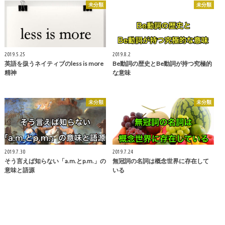
未分類
未分類
2019.5.25
2019.8.2
英語を扱うネイティブのless is more
Be動詞の歴史とBe動詞が持つ究極的
精神
な意味
未分類
未分類
2019.7.30
2019.7.24
そう言えば知らない「a.m.とp.m.」の
無冠詞の名詞は概念世界に存在して
意味と語源
いる