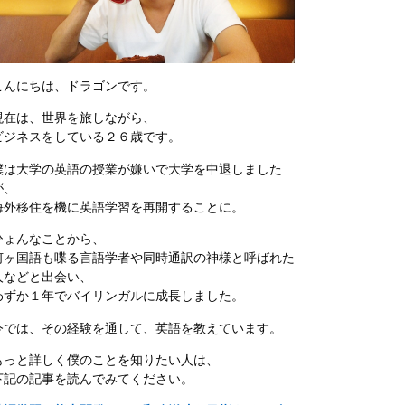
こんにちは、ドラゴンです。
現在は、世界を旅しながら、
ビジネスをしている２６歳です。
僕は大学の英語の授業が嫌いで大学を中退しました
が、
海外移住を機に英語学習を再開することに。
ひょんなことから、
何ヶ国語も喋る言語学者や同時通訳の神様と呼ばれた
人などと出会い、
わずか１年でバイリンガルに成長しました。
今では、その経験を通して、英語を教えています。
もっと詳しく僕のことを知りたい人は、
下記の記事を読んでみてください。