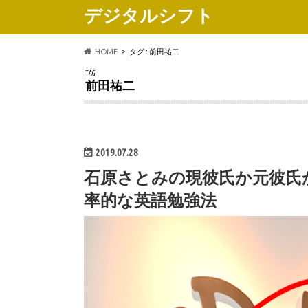
デジタルシフト
HOME
タグ : 前田祐二
TAG
前田祐二
2019.07.28
石原さとみの現彼氏か元彼氏
率的な英語勉強法